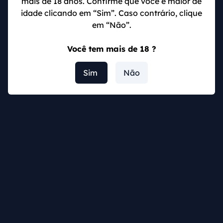
ambos os times, já que isso pode influenciar no
mais de 18 anos. Confirme que você é maior de
desfecho da partida.
idade clicando em “Sim”. Caso contrário, clique
em “Não”.
Táticas de Jogo: Fique atento às táticas que os
técnicos podem empregar neste jogo,
Você tem mais de 18 ?
considerando as qualidades e deficiências de
cada time.
Sim
Não
Elementos Externos: Esteja ciente de fatores
como o clima, o local do evento e o suporte dos
fãs, que podem afetar significativamente a
dinâmica da partida.
Gerenciamento de Apostas: Aposte
conscientemente, limitando suas apostas a um
valor que não lhe cause prejuízos financeiros.
Dica: o propósito das apostas esportivas é o lazer, e
não uma fonte confiável de renda. Faça apostas
conscientes e evite colocar em risco sua estabilidade
econômica ou bem-estar por possíveis retornos