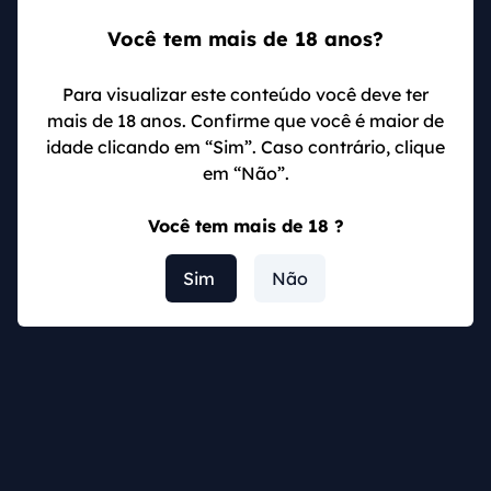
Você tem mais de 18 anos?
Para visualizar este conteúdo você deve ter
mais de 18 anos. Confirme que você é maior de
idade clicando em “Sim”. Caso contrário, clique
em “Não”.
Você tem mais de 18 ?
Sim
Não
Segurança de Dados: Como
Proteger sua Conta com 2FA
30/03/2026
Leandro Bastos