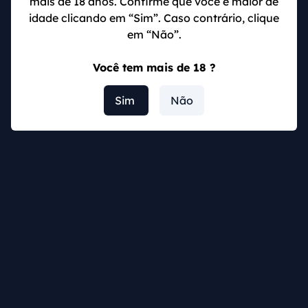
mais de 18 anos. Confirme que você é maior de
idade clicando em “Sim”. Caso contrário, clique
Depósito Mínimo 1 Real
em “Não”.
Mercados de Futebol de Vários Países.
Você tem mais de 18 ?
GANHE ATÉ 500 MIL NO
Sim
Não
FUTEBINGO
CADASTRO
18+ | Ministério da Fazenda alerta: apostar não é um
investimento | Licença SIGAP 0012/2024 | Portaria
SPA/MF nº 1.792, de 2025