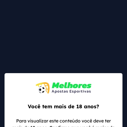
como a entidade se refere ao mundial em si.
O aumento do número de vagas se dá pela mudança
na própria Copa do Mundo, que deixou de ter 32
equipes e passou a contemplar 48 países.
Assim, das 10 equipes que disputam a classificatória,
seis se classificam direto e o sétimo colocado tem
direito a disputar a repescagem.
O que são as Eliminatórias 2025
As Eliminatórias são os torneios classificatórios para
a Copa do Mundo. Cada continente tem a sua, com
modelos próprios de disputa.
Na América do Sul, as Eliminatórias Copa do Mundo
Você tem mais de 18 anos?
2026 são disputadas entre 10 equipes, no formato de
pontos corridos.
Para visualizar este conteúdo você deve ter