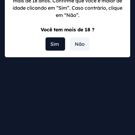
mais de 18 anos. Confirme que você é maior de
Os sul-americanos ostentam 12 títulos mundiais:
idade clicando em “Sim”. Caso contrário, clique
Brasil (5), Argentina (3) e Uruguai (2), sendo que os
em “Não”.
uruguaios tratam os dois títulos olímpicos de 1924 e
1928, quando a Copa não existia, como títulos
Você tem mais de 18 ?
mundiais, usando quatro estrelas na camisa com
autorização da FIFA.
Sim
Não
Principais equipes das
Eliminatórias Copa do Mundo 2026:
dicas de aposta
Argentina, Brasil e Uruguai são as equipes mais
tradicionais do continente. No entanto, Equador e
Colômbia são duas das principais surpresas do
torneio nessa edição.
Os equatorianos ocupam a terceira colocação, com
19 pontos, seis vitórias, quatro empates e duas