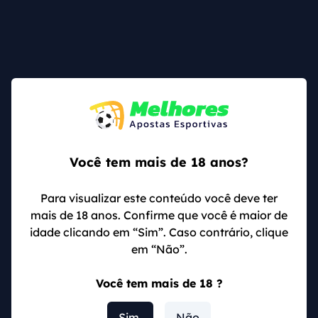
APOSTAR
18+ | Jogo Responsável | Aplicam-se T&C
Prováveis escalações
Você tem mais de 18 anos?
Os dois times provavelmente entrarão com a equipe
Para visualizar este conteúdo você deve ter
principal, sendo as mesmas formações que utilizaram
mais de 18 anos. Confirme que você é maior de
nas semifinais. Veja:
idade clicando em “Sim”. Caso contrário, clique
em “Não”.
Canadá
Você tem mais de 18 ?
O Canadá vem com a formação 4-2-3-1 e provável
escalação:
Sim
Não