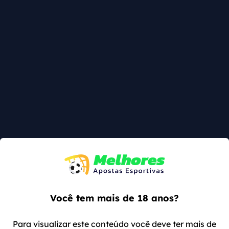
verte: Aposta não é investimento | Licença SIGAP 0069/2024
BÔNUS ACUMULA
o Vivo
100% NAS MÚLT
ínimo de 5 Reais
te: Aposta não é investimento | Licença SIGAP 0028/2024
Você tem mais de 18 anos?
pla Seleção de Jogos
ODDS ESPECIAI
Para visualizar este conteúdo você deve ter mais de
tro