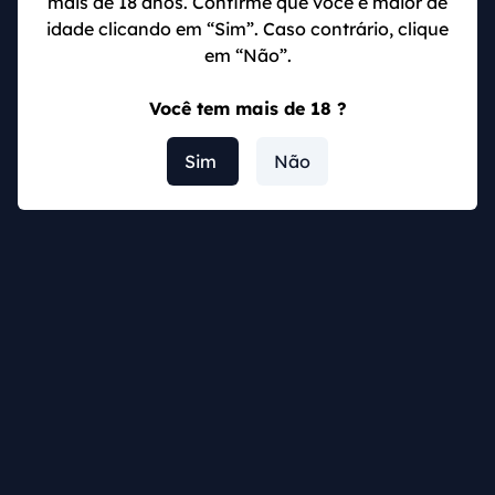
mais de 18 anos. Confirme que você é maior de
idade clicando em “Sim”. Caso contrário, clique
Abderrazak Hamdallah (Al-Shabab): 17 gols
em “Não”.
Marcos Leonardo (Al-Hilal): 17 gols
Ivan Toney (Al-Ahli): 16 gols
Você tem mais de 18 ?
Karim Benzema (Al-Ittihad): 16 gols
Sim
Não
A presença desses jogadores sempre é importante
ponto de análise para apostas em mercados de
resultado final 1×2
e total de gols.
Principais jogadores de campeonato saudita
Além dos atacantes artilheiros que já falamos como
Cristiano Ronaldo, Benzema e Marcos Leonardo,
outros
nomes internacionais
disputam o
Campeonato
Arábia Saudita Divisão 1.
Atraídos pelo
alto investimento e vida luxuosa
, alguns
jogadores de campeonato saudita há poucos meses