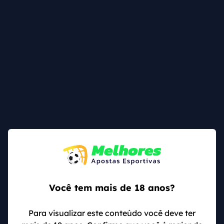
Quem será o
artilheiro da Saudi
League palpites?
Um mercado a longo prazo que vale a pena avaliar
no Campeonato Arábia Saudita Divisão 1 é de
artilheiro do campeonato saudita 2024
.
Com jogadores de alto nível que chegaram nos
últimos anos, a concorrência é grande. Quem
imaginou que um dia, a disputa de artilheiro do
campeonato saudita 2024 teria
Benzema e Cristiano
Ronaldo
.
Mas outros atacantes também se destacam e
atualmente,
tem até brasileiro na briga
. Confira a lista
Você tem mais de 18 anos?
de artilheiro do Campeonato Saudita 2024 após 25
rodadas:
Para visualizar este conteúdo você deve ter
Cristiano Ronaldo (Al-Nassr): 19 gols