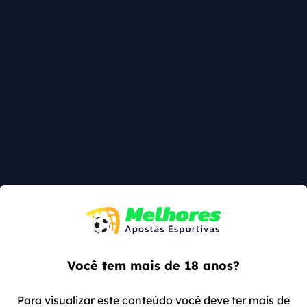
no dia 07/03/2025. As cotações podem sofrer mudanças. 
lético de Madrid x Real M
Você tem mais de 18 anos?
Para visualizar este conteúdo você deve ter mais de