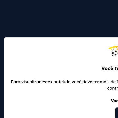
Tite: 17.00 odds
Filipe Luis: 26.00 odds
José Mourinho: 26.00 odds
Fernando Diniz 34.00 odds
Luiz Felipe Scolari: 51.00 odds
*Odds disponíveis apenas no mercado internacional.
Você t
Para visualizar este conteúdo você deve ter mais de
contr
Voc